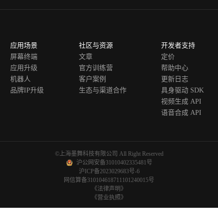
应用场景
社区与资源
开发者支持
屏幕终端
文章
定价
应用升级
官方训练营
帮助中心
机器人
客户案例
更新日志
品牌IP升级
生态与渠道合作
具身驱动 SDK
视频生成 API
语音合成 API
©上海墨舞科技有限公司 All Right Reserved
沪公网安备31010402335481号
沪ICP备2023029683号-6
网信算备310104618711101240015号
《法律声明》
《营业执照》